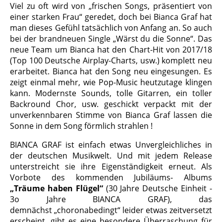
Viel zu oft wird von „frischen Songs, präsentiert von
einer starken Frau“ geredet, doch bei Bianca Graf hat
man dieses Gefühl tatsächlich von Anfang an. So auch
bei der brandneuen Single „Wärst du die Sonne“. Das
neue Team um Bianca hat den Chart-Hit von 2017/18
(Top 100 Deutsche Airplay-Charts, usw.) komplett neu
erarbeitet. Bianca hat den Song neu eingesungen. Es
zeigt einmal mehr, wie Pop-Music heutzutage klingen
kann. Modernste Sounds, tolle Gitarren, ein toller
Backround Chor, usw. geschickt verpackt mit der
unverkennbaren Stimme von Bianca Graf lassen die
Sonne in dem Song förmlich strahlen !
BIANCA GRAF ist einfach etwas Unvergleichliches in
der deutschen Musikwelt. Und mit jedem Release
unterstreicht sie ihre Eigenständigkeit erneut. Als
Vorbote des kommenden Jubiläums- Albums
„Träume haben Flügel“
(30 Jahre Deutsche Einheit -
3o Jahre BIANCA GRAF), das
demnächst „choronabedingt“ leider etwas zeitversetzt
erscheint, gibt es eine besondere Überraschung für