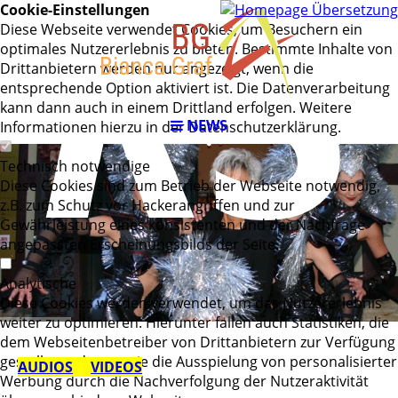
RS
Cookie-Einstellungen
Diese Webseite verwendet Cookies, um Besuchern ein
optimales Nutzererlebnis zu bieten. Bestimmte Inhalte von
Drittanbietern werden nur angezeigt, wenn die
entsprechende Option aktiviert ist. Die Datenverarbeitung
kann dann auch in einem Drittland erfolgen. Weitere
NEWS
Informationen hierzu in der Datenschutzerklärung.
Technisch notwendige
Diese Cookies sind zum Betrieb der Webseite notwendig,
z.B. zum Schutz vor Hackerangriffen und zur
Gewährleistung eines konsistenten und der Nachfrage
angepassten Erscheinungsbilds der Seite.
Analytische
Diese Cookies werden verwendet, um das Nutzererlebnis
weiter zu optimieren. Hierunter fallen auch Statistiken, die
dem Webseitenbetreiber von Drittanbietern zur Verfügung
gestellt werden, sowie die Ausspielung von personalisierter
AUDIOS
VIDEOS
Werbung durch die Nachverfolgung der Nutzeraktivität