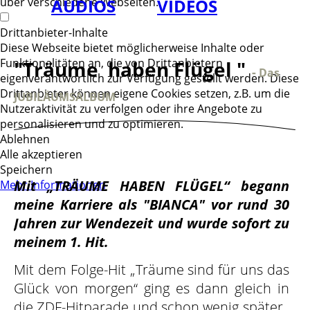
über verschiedene Webseiten.
AUDIOS
VIDEOS
Drittanbieter-Inhalte
Diese Webseite bietet möglicherweise Inhalte oder
Funktionalitäten an, die von Drittanbietern
"Träume haben Flügel "
-
Das
eigenverantwortlich zur Verfügung gestellt werden. Diese
Drittanbieter können eigene Cookies setzen, z.B. um die
JUBIL
Ä
UMSALBU
M
Nutzeraktivität zu verfolgen oder ihre Angebote zu
personalisieren und zu optimieren.
Ablehnen
Alle akzeptieren
Speichern
Mit „TRÄUME HABEN FLÜGEL“ begann
Mehr Informationen
meine Karriere als "BIANCA" vor rund 30
Jahren zur Wendezeit und wurde sofort zu
meinem 1. Hit.
Mit dem Folge-Hit „Träume sind für uns das
Glück von morgen“ ging es dann gleich in
die ZDF-Hitparade und schon wenig später ,