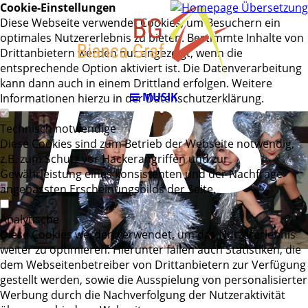
Cookie-Einstellungen
Diese Webseite verwendet Cookies, um Besuchern ein
optimales Nutzererlebnis zu bieten. Bestimmte Inhalte von
ERS
Drittanbietern werden nur angezeigt, wenn die
entsprechende Option aktiviert ist. Die Datenverarbeitung
kann dann auch in einem Drittland erfolgen. Weitere
MUSIK
Informationen hierzu in der Datenschutzerklärung.
Technisch notwendige
Diese Cookies sind zum Betrieb der Webseite notwendig,
z.B. zum Schutz vor Hackerangriffen und zur
Gewährleistung eines konsistenten und der Nachfrage
angepassten Erscheinungsbilds der Seite.
Analytische
Diese Cookies werden verwendet, um das Nutzererlebnis
weiter zu optimieren. Hierunter fallen auch Statistiken, die
dem Webseitenbetreiber von Drittanbietern zur Verfügung
gestellt werden, sowie die Ausspielung von personalisierter
Werbung durch die Nachverfolgung der Nutzeraktivität