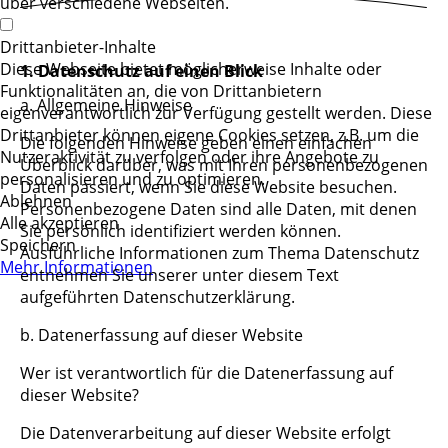
über verschiedene Webseiten.
Drittanbieter-Inhalte
Diese Webseite bietet möglicherweise Inhalte oder
1. Datenschutz auf einen Blick
Funktionalitäten an, die von Drittanbietern
a. Allgemeine Hinweise
eigenverantwortlich zur Verfügung gestellt werden. Diese
Drittanbieter können eigene Cookies setzen, z.B. um die
Die folgenden Hinweise geben einen einfachen
Nutzeraktivität zu verfolgen oder ihre Angebote zu
Überblick darüber, was mit Ihren personenbezogenen
personalisieren und zu optimieren.
Daten passiert, wenn Sie diese Website besuchen.
Ablehnen
Personenbezogene Daten sind alle Daten, mit denen
Alle akzeptieren
Sie persönlich identifiziert werden können.
Speichern
Ausführliche Informationen zum Thema Datenschutz
Mehr Informationen
entnehmen Sie unserer unter diesem Text
aufgeführten Datenschutzerklärung.
b. Datenerfassung auf dieser Website
Wer ist verantwortlich für die Datenerfassung auf
dieser Website?
Die Datenverarbeitung auf dieser Website erfolgt