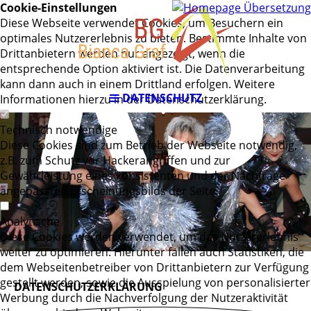
RS
Cookie-Einstellungen
Diese Webseite verwendet Cookies, um Besuchern ein
optimales Nutzererlebnis zu bieten. Bestimmte Inhalte von
Drittanbietern werden nur angezeigt, wenn die
entsprechende Option aktiviert ist. Die Datenverarbeitung
kann dann auch in einem Drittland erfolgen. Weitere
DATENSCHUTZ
Informationen hierzu in der Datenschutzerklärung.
Technisch notwendige
Diese Cookies sind zum Betrieb der Webseite notwendig,
z.B. zum Schutz vor Hackerangriffen und zur
Gewährleistung eines konsistenten und der Nachfrage
angepassten Erscheinungsbilds der Seite.
Analytische
Diese Cookies werden verwendet, um das Nutzererlebnis
weiter zu optimieren. Hierunter fallen auch Statistiken, die
dem Webseitenbetreiber von Drittanbietern zur Verfügung
gestellt werden, sowie die Ausspielung von personalisierter
DATENSCHUTZERKLÄRUNG
Werbung durch die Nachverfolgung der Nutzeraktivität