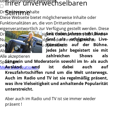
über verschiedene Webseiten.
Ihrer unverwechselbaren
Stimme
Drittanbieter-Inhalte
Diese Webseite bietet möglicherweise Inhalte oder
Funktionalitäten an, die von Drittanbietern
eigenverantwortlich zur Verfügung gestellt werden. Diese
Seit vielen Jahren steht Bianca
Drittanbieter können eigene Cookies setzen, z.B. um die
Graf als erfolgreiche Live-
Nutzeraktivität zu verfolgen oder ihre Angebote zu
Künstlerin auf der Bühne.
personalisieren und zu optimieren.
Jedes Jahr begeistert sie mit
Ablehnen
zahlreichen Shows als
Alle akzeptieren
Sängerin und Moderatorin sowohl im In- als auch
Speichern
Ausland, und ist dabei auch auf
Mehr Informationen
Kreuzfahrtschiffen rund um die Welt unterwegs.
Auch im Radio und TV ist sie regelmäßig präsent,
was ihre Vielseitigkeit und anhaltende Popularität
unterstreicht.
Aber auch im Radio und TV ist sie immer wieder
präsent !