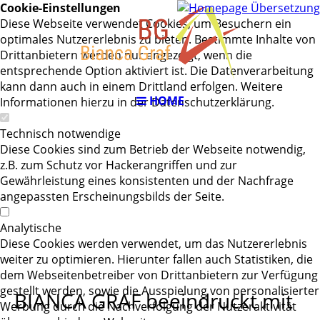
RS
Cookie-Einstellungen
Diese Webseite verwendet Cookies, um Besuchern ein
optimales Nutzererlebnis zu bieten. Bestimmte Inhalte von
Drittanbietern werden nur angezeigt, wenn die
entsprechende Option aktiviert ist. Die Datenverarbeitung
kann dann auch in einem Drittland erfolgen. Weitere
HOME
Informationen hierzu in der Datenschutzerklärung.
Technisch notwendige
Diese Cookies sind zum Betrieb der Webseite notwendig,
z.B. zum Schutz vor Hackerangriffen und zur
Gewährleistung eines konsistenten und der Nachfrage
angepassten Erscheinungsbilds der Seite.
Analytische
Diese Cookies werden verwendet, um das Nutzererlebnis
weiter zu optimieren. Hierunter fallen auch Statistiken, die
dem Webseitenbetreiber von Drittanbietern zur Verfügung
gestellt werden, sowie die Ausspielung von personalisierter
BIANCA GRAF beeindruckt mit
Werbung durch die Nachverfolgung der Nutzeraktivität