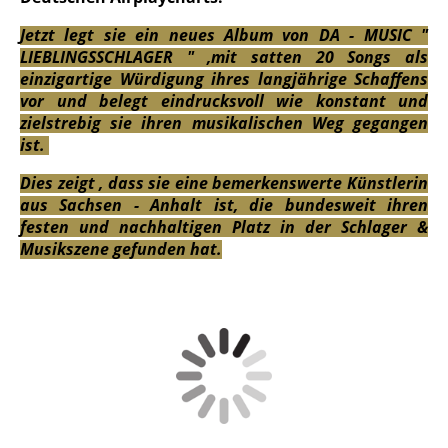
J
etzt legt sie ein neues Album von DA - MUSIC "
LIEBLINGSSCHLAGER " ,mit satten 20 Songs als
einzigartige Würdigung ihres langjährige
Schaffens
vor und belegt eindrucksvoll wie konstant und
zielstrebig sie ihren musikalischen Weg gegangen
ist.
Dies zeigt , dass sie eine bemerkenswerte Künstlerin
aus Sachsen - Anhalt ist, die bundesweit ihren
festen und nachhaltigen Platz in der Schlager &
Musikszene gefunden hat.