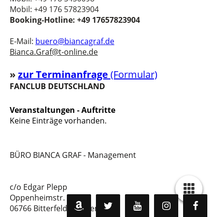
Mobil: +49 176 57823904
Booking-Hotline: +49 17657823904
E-Mail:
buero@biancagraf.de
Bianca.Graf@t-online.de
»
z
u
r Terminanfrage
(Formular)
FANCLUB DEUTSCHLAND
Veranstaltungen - Auftritte
Keine Einträge vorhanden.
BÜRO BIANCA GRAF - Management
c/o Edgar Plepp
Oppenheimstr. 6b
06766 Bitterfeld - Wolfen