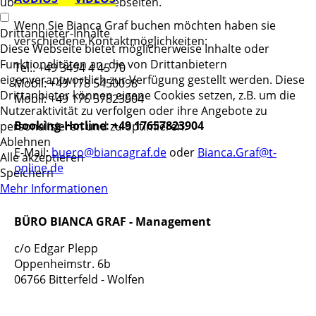
über verschiedene Webseiten.
Wenn Sie Bianca Graf buchen möchten haben sie
Drittanbieter-Inhalte
verschiedene Kontaktmöglichkeiten:
Diese Webseite bietet möglicherweise Inhalte oder
Funktionalitäten an, die von Drittanbietern
Tel.: +49 3494 4 45 70
eigenverantwortlich zur Verfügung gestellt werden. Diese
Mobil: +49 178 5450098
Drittanbieter können eigene Cookies setzen, z.B. um die
Mobil: +49 176 57823904
Nutzeraktivität zu verfolgen oder ihre Angebote zu
Booking-Hotline: +49 17657823904
personalisieren und zu optimieren.
Ablehnen
E-Mail:
buero@biancagraf.de
oder
Bianca.Graf@t-
Alle akzeptieren
online.de
Speichern
Mehr Informationen
BÜRO BIANCA GRAF - Management
c/o Edgar Plepp
Oppenheimstr. 6b
06766 Bitterfeld - Wolfen