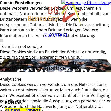
Cookie-Einstellungen
des
Diese Webseite verwendet Cookies, um Besuchern ein
optimales Nutzererlebnis zu bieten. Bestimmte Inhalte von
Drittanbietern werden nur angezeigt, wenn die
entsprechende Option aktiviert ist. Die Datenverarbeitung
Deutschen
kann dann auch in einem Drittland erfolgen. Weitere
KONTAKT
Informationen hierzu in der Datenschutzerklärung.
POP -
Technisch notwendige
Diese Cookies sind zum Betrieb der Webseite notwendig,
z.B. zum Schutz vor Hackerangriffen und zur
Gewährleistung eines konsistenten und der Nachfrage
SC
HLAGERS
angepassten Erscheinungsbilds der Seite.
Analytische
Diese Cookies werden verwendet, um das Nutzererlebnis
weiter zu optimieren. Hierunter fallen auch Statistiken, die
dem Webseitenbetreiber von Drittanbietern zur Verfügung
gestellt werden, sowie die Ausspielung von personalisierter
KONTAKT
Werbung durch die Nachverfolgung der Nutzeraktivität
AUDIOS
VIDEOS