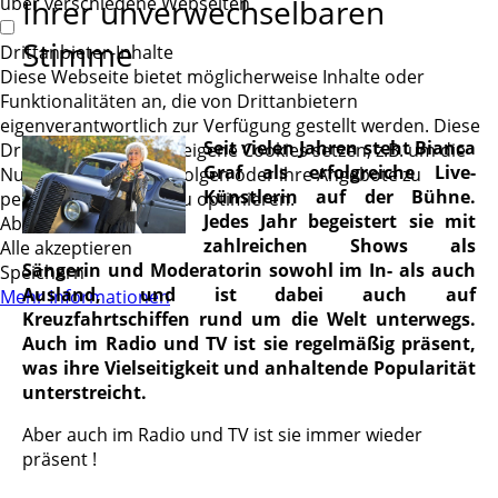
über verschiedene Webseiten.
Ihrer unverwechselbaren
Stimme
Drittanbieter-Inhalte
Diese Webseite bietet möglicherweise Inhalte oder
Funktionalitäten an, die von Drittanbietern
eigenverantwortlich zur Verfügung gestellt werden. Diese
Seit vielen Jahren steht Bianca
Drittanbieter können eigene Cookies setzen, z.B. um die
Graf als erfolgreiche Live-
Nutzeraktivität zu verfolgen oder ihre Angebote zu
Künstlerin auf der Bühne.
personalisieren und zu optimieren.
Jedes Jahr begeistert sie mit
Ablehnen
zahlreichen Shows als
Alle akzeptieren
Sängerin und Moderatorin sowohl im In- als auch
Speichern
Ausland, und ist dabei auch auf
Mehr Informationen
Kreuzfahrtschiffen rund um die Welt unterwegs.
Auch im Radio und TV ist sie regelmäßig präsent,
was ihre Vielseitigkeit und anhaltende Popularität
unterstreicht.
Aber auch im Radio und TV ist sie immer wieder
präsent !