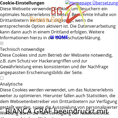
RS
Cookie-Einstellungen
Diese Webseite verwendet Cookies, um Besuchern ein
optimales Nutzererlebnis zu bieten. Bestimmte Inhalte von
Drittanbietern werden nur angezeigt, wenn die
entsprechende Option aktiviert ist. Die Datenverarbeitung
kann dann auch in einem Drittland erfolgen. Weitere
HOME
Informationen hierzu in der Datenschutzerklärung.
Technisch notwendige
Diese Cookies sind zum Betrieb der Webseite notwendig,
z.B. zum Schutz vor Hackerangriffen und zur
Gewährleistung eines konsistenten und der Nachfrage
angepassten Erscheinungsbilds der Seite.
Analytische
Diese Cookies werden verwendet, um das Nutzererlebnis
weiter zu optimieren. Hierunter fallen auch Statistiken, die
dem Webseitenbetreiber von Drittanbietern zur Verfügung
gestellt werden, sowie die Ausspielung von personalisierter
BIANCA GRAF beeindruckt mit
Werbung durch die Nachverfolgung der Nutzeraktivität