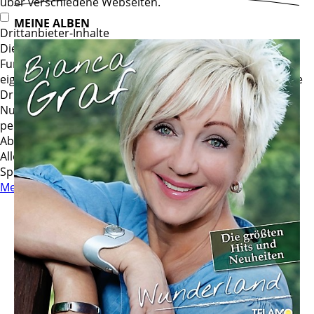
über verschiedene Webseiten.
MEINE ALBEN
Drittanbieter-Inhalte
Diese Webseite bietet möglicherweise Inhalte oder
Funktionalitäten an, die von Drittanbietern
eigenverantwortlich zur Verfügung gestellt werden. Diese
Drittanbieter können eigene Cookies setzen, z.B. um die
Nutzeraktivität zu verfolgen oder ihre Angebote zu
personalisieren und zu optimieren.
Ablehnen
Alle akzeptieren
Speichern
Mehr Informationen