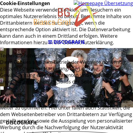
AGER
Cookie-Einstellungen
Diese Webseite verwendet Cookies, um Besuchern ein
optimales Nutzererlebnis zu bieten. Bestimmte Inhalte von
Drittanbietern werden nur angezeigt, wenn die
entsprechende Option aktiviert ist. Die Datenverarbeitung
kann dann auch in einem Drittland erfolgen. Weitere
DISCOGRAFIE
Informationen hierzu in der Datenschutzerklärung.
S
Technisch notwendige
Diese Cookies sind zum Betrieb der Webseite notwendig,
z.B. zum Schutz vor Hackerangriffen und zur
Gewährleistung eines konsistenten und der Nachfrage
angepassten Erscheinungsbilds der Seite.
Analytische
Diese Cookies werden verwendet, um das Nutzererlebnis
weiter zu optimieren. Hierunter fallen auch Statistiken, die
dem Webseitenbetreiber von Drittanbietern zur Verfügung
gestellt werden, sowie die Ausspielung von personalisierter
DISCOGRAFIE
Werbung durch die Nachverfolgung der Nutzeraktivität