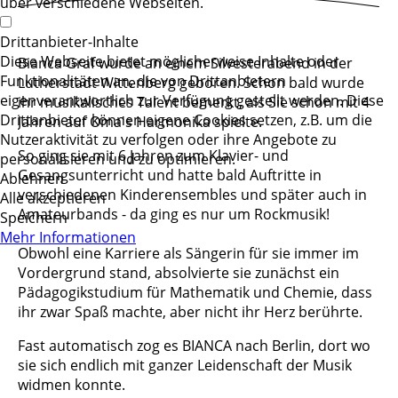
über verschiedene Webseiten.
Drittanbieter-Inhalte
Diese Webseite bietet möglicherweise Inhalte oder
Bianca Graf wurde an einem Silvesterabend in der
Funktionalitäten an, die von Drittanbietern
Lutherstadt Wittenberg geboren. Schon bald wurde
eigenverantwortlich zur Verfügung gestellt werden. Diese
ihr musikalisches Talent bemerkt, als Sie schon mit 4
Drittanbieter können eigene Cookies setzen, z.B. um die
Jahren auf Oma's Harmonika spielte.
Nutzeraktivität zu verfolgen oder ihre Angebote zu
So ging sie mit 6 Jahren zum Klavier- und
personalisieren und zu optimieren.
Gesangsunterricht und hatte bald Auftritte in
Ablehnen
verschiedenen Kinderensembles und später auch in
Alle akzeptieren
Amateurbands - da ging es nur um Rockmusik!
Speichern
Mehr Informationen
Obwohl eine Karriere als Sängerin für sie immer im
Vordergrund stand, absolvierte sie zunächst ein
Pädagogikstudium für Mathematik und Chemie, dass
ihr zwar Spaß machte, aber nicht ihr Herz berührte.
Fast automatisch zog es BIANCA nach Berlin, dort wo
sie sich endlich mit ganzer Leidenschaft der Musik
widmen konnte.