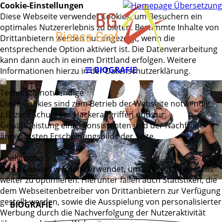
Cookie-Einstellungen
Diese Webseite verwendet Cookies, um Besuchern ein
optimales Nutzererlebnis zu bieten. Bestimmte Inhalte von
ERS
Drittanbietern werden nur angezeigt, wenn die
entsprechende Option aktiviert ist. Die Datenverarbeitung
kann dann auch in einem Drittland erfolgen. Weitere
BIOGRAFIE
Informationen hierzu in der Datenschutzerklärung.
Technisch notwendige
Diese Cookies sind zum Betrieb der Webseite notwendig,
z.B. zum Schutz vor Hackerangriffen und zur
Gewährleistung eines konsistenten und der Nachfrage
angepassten Erscheinungsbilds der Seite.
Analytische
Diese Cookies werden verwendet, um das Nutzererlebnis
weiter zu optimieren. Hierunter fallen auch Statistiken, die
dem Webseitenbetreiber von Drittanbietern zur Verfügung
gestellt werden, sowie die Ausspielung von personalisierter
BIOGRAFIE
Werbung durch die Nachverfolgung der Nutzeraktivität