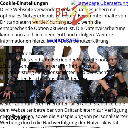
Cookie-Einstellungen
Diese Webseite verwendet Cookies, um Besuchern ein
optimales Nutzererlebnis zu bieten. Bestimmte Inhalte von
ERS
Drittanbietern werden nur angezeigt, wenn die
entsprechende Option aktiviert ist. Die Datenverarbeitung
kann dann auch in einem Drittland erfolgen. Weitere
BIOGRAFIE
Informationen hierzu in der Datenschutzerklärung.
Technisch notwendige
Diese Cookies sind zum Betrieb der Webseite notwendig,
z.B. zum Schutz vor Hackerangriffen und zur
Gewährleistung eines konsistenten und der Nachfrage
angepassten Erscheinungsbilds der Seite.
Analytische
Diese Cookies werden verwendet, um das Nutzererlebnis
weiter zu optimieren. Hierunter fallen auch Statistiken, die
dem Webseitenbetreiber von Drittanbietern zur Verfügung
gestellt werden, sowie die Ausspielung von personalisierter
BIOGRAFIE
Werbung durch die Nachverfolgung der Nutzeraktivität