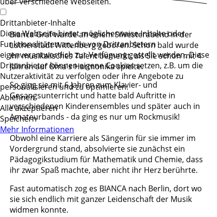
über verschiedene Webseiten.
Drittanbieter-Inhalte
Diese Webseite bietet möglicherweise Inhalte oder
Bianca Graf wurde an einem Silvesterabend in der
Funktionalitäten an, die von Drittanbietern
Lutherstadt Wittenberg geboren. Schon bald wurde
eigenverantwortlich zur Verfügung gestellt werden. Diese
ihr musikalisches Talent bemerkt, als Sie schon mit 4
Drittanbieter können eigene Cookies setzen, z.B. um die
Jahren auf Oma's Harmonika spielte.
Nutzeraktivität zu verfolgen oder ihre Angebote zu
So ging sie mit 6 Jahren zum Klavier- und
personalisieren und zu optimieren.
Gesangsunterricht und hatte bald Auftritte in
Ablehnen
verschiedenen Kinderensembles und später auch in
Alle akzeptieren
Amateurbands - da ging es nur um Rockmusik!
Speichern
Mehr Informationen
Obwohl eine Karriere als Sängerin für sie immer im
Vordergrund stand, absolvierte sie zunächst ein
Pädagogikstudium für Mathematik und Chemie, dass
ihr zwar Spaß machte, aber nicht ihr Herz berührte.
Fast automatisch zog es BIANCA nach Berlin, dort wo
sie sich endlich mit ganzer Leidenschaft der Musik
widmen konnte.