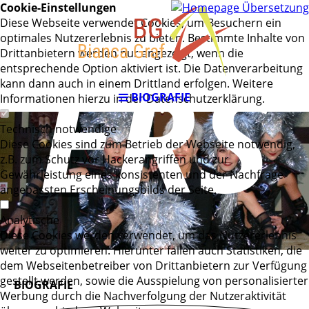
Cookie-Einstellungen
Diese Webseite verwendet Cookies, um Besuchern ein
optimales Nutzererlebnis zu bieten. Bestimmte Inhalte von
ERS
Drittanbietern werden nur angezeigt, wenn die
entsprechende Option aktiviert ist. Die Datenverarbeitung
kann dann auch in einem Drittland erfolgen. Weitere
BIOGRAFIE
Informationen hierzu in der Datenschutzerklärung.
Technisch notwendige
Diese Cookies sind zum Betrieb der Webseite notwendig,
z.B. zum Schutz vor Hackerangriffen und zur
Gewährleistung eines konsistenten und der Nachfrage
angepassten Erscheinungsbilds der Seite.
Analytische
Diese Cookies werden verwendet, um das Nutzererlebnis
weiter zu optimieren. Hierunter fallen auch Statistiken, die
dem Webseitenbetreiber von Drittanbietern zur Verfügung
gestellt werden, sowie die Ausspielung von personalisierter
BIOGRAFIE
Werbung durch die Nachverfolgung der Nutzeraktivität