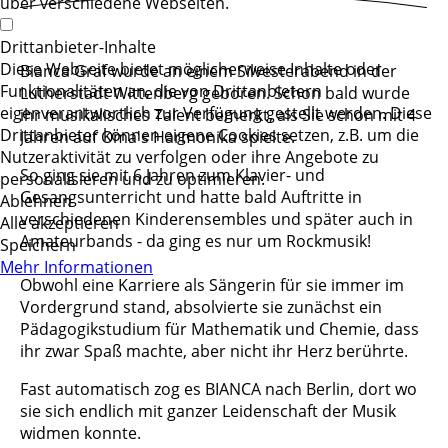
über verschiedene Webseiten.
Drittanbieter-Inhalte
Diese Webseite bietet möglicherweise Inhalte oder
Bianca Graf wurde an einem Silvesterabend in der
Funktionalitäten an, die von Drittanbietern
Lutherstadt Wittenberg geboren. Schon bald wurde
eigenverantwortlich zur Verfügung gestellt werden. Diese
ihr musikalisches Talent bemerkt, als Sie schon mit 4
Drittanbieter können eigene Cookies setzen, z.B. um die
Jahren auf Oma's Harmonika spielte.
Nutzeraktivität zu verfolgen oder ihre Angebote zu
So ging sie mit 6 Jahren zum Klavier- und
personalisieren und zu optimieren.
Gesangsunterricht und hatte bald Auftritte in
Ablehnen
verschiedenen Kinderensembles und später auch in
Alle akzeptieren
Amateurbands - da ging es nur um Rockmusik!
Speichern
Mehr Informationen
Obwohl eine Karriere als Sängerin für sie immer im
Vordergrund stand, absolvierte sie zunächst ein
Pädagogikstudium für Mathematik und Chemie, dass
ihr zwar Spaß machte, aber nicht ihr Herz berührte.
Fast automatisch zog es BIANCA nach Berlin, dort wo
sie sich endlich mit ganzer Leidenschaft der Musik
widmen konnte.